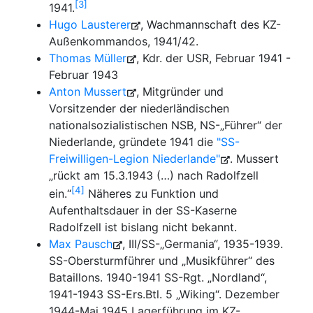
3
1941.
Hugo Lausterer
, Wachmannschaft des KZ-
Außenkommandos, 1941/42.
Thomas Müller
, Kdr. der USR, Februar 1941 -
Februar 1943
Anton Mussert
, Mitgründer und
Vorsitzender der niederländischen
nationalsozialistischen NSB, NS-„Führer“ der
Niederlande, gründete 1941 die
"SS-
Freiwilligen-Legion Niederlande"
. Mussert
„rückt am 15.3.1943 (…) nach Radolfzell
4
ein.“
Näheres zu Funktion und
Aufenthaltsdauer in der SS-Kaserne
Radolfzell ist bislang nicht bekannt.
Max Pausch
, III/SS-„Germania“, 1935-1939.
SS-Obersturmführer und „Musikführer“ des
Bataillons. 1940-1941 SS-Rgt. „Nordland“,
1941-1943 SS-Ers.Btl. 5 „Wiking“. Dezember
1944-Mai 1945 Lagerführung im KZ-