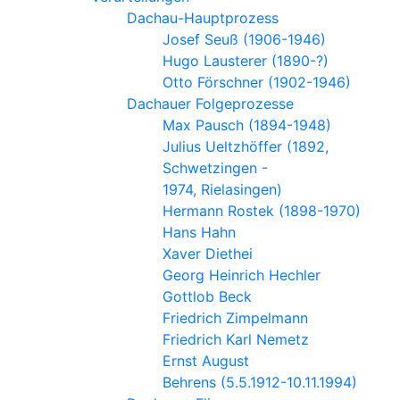
Dachau-Hauptprozess
Josef Seuß (1906-​1946)
Hugo Laus­te­rer (1890-?)
Otto Förschner (1902-1946)
Dachauer Folgeprozesse
Max Pausch (1894-1948)
Julius Ueltzhöffer (1892,
Schwetzingen -
1974, Rielasingen)
Her­mann Ros­tek (1898-​1970)
Hans Hahn
Xaver Diethei
Georg Heinrich Hechler
Gottlob Beck
Friedrich Zimpelmann
Friedrich Karl Nemetz
Ernst August
Behrens (5.5.1912-10.11.1994)