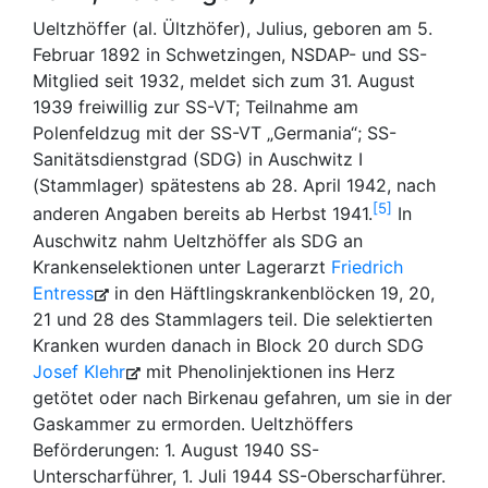
Ueltzhöffer (al. Ültzhöfer), Julius, geboren am 5.
Februar 1892 in Schwetzingen, NSDAP- und SS-
Mitglied seit 1932, meldet sich zum 31. August
1939 freiwillig zur SS-VT; Teilnahme am
Polenfeldzug mit der SS-VT „Germania“; SS-
Sanitätsdienstgrad (SDG) in Auschwitz I
(Stammlager) spätestens ab 28. April 1942, nach
5
anderen Angaben bereits ab Herbst 1941.
In
Auschwitz nahm Ueltzhöffer als SDG an
Krankenselektionen unter Lagerarzt
Friedrich
Entress
in den Häftlingskrankenblöcken 19, 20,
21 und 28 des Stammlagers teil. Die selektierten
Kranken wurden danach in Block 20 durch SDG
Josef Klehr
mit Phenolinjektionen ins Herz
getötet oder nach Birkenau gefahren, um sie in der
Gaskammer zu ermorden. Ueltzhöffers
Beförderungen: 1. August 1940 SS-
Unterscharführer, 1. Juli 1944 SS-Oberscharführer.