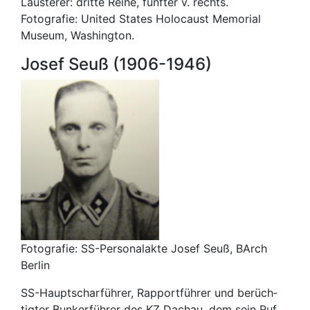
Lausterer: dritte Reihe, fünfter v. rechts.
Fotografie: United States Holocaust Memorial
Museum, Washington.
Josef Seuß (1906-​1946)
Fotografie: SS-Personalakte Josef Seuß, BArch
Berlin
SS-​Hauptschar­füh­rer, Rap­port­füh­rer und be­rüch­
tig­ter Bun­ker­füh­rer des KZ Dachau, dem sein Ruf