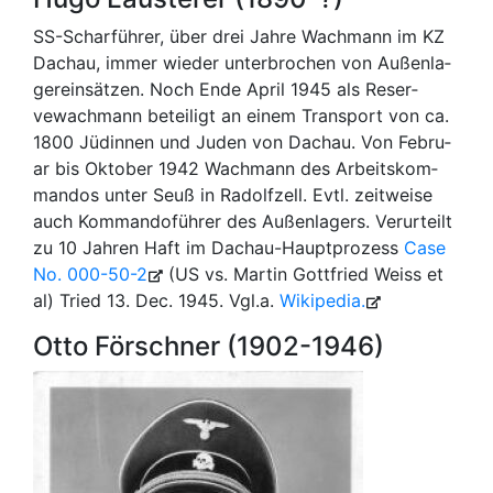
SS-​Schar­füh­rer, über drei Jahre Wach­mann im KZ
Dachau, immer wie­der un­ter­bro­chen von Außen­la­
ger­ein­sät­zen. Noch Ende April 1945 als Re­ser­
vewach­mann be­tei­ligt an einem Trans­port von ca.
1800 Jü­din­nen und Juden von Dachau. Von Fe­bru­
ar bis Ok­to­ber 1942 Wach­mann des Ar­beits­kom­
man­dos unter Seuß in Ra­dolf­zell. Evtl. zeit­wei­se
auch Kom­man­dofüh­rer des Au­ßen­la­gers. Ver­ur­teilt
zu 10 Jah­ren Haft im Dachau-​Haupt­pro­zess
Case
No. 000-50-2
(US vs. Martin Gottfried Weiss et
al) Tried 13. Dec. 1945. Vgl.a.
Wi­ki­pe­dia.
Otto Förschner (1902-1946)