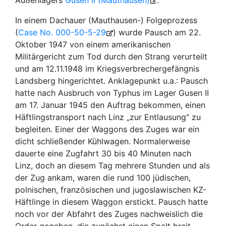
Außenlagers
Gusen II (Mauthausen)
.
In einem Dachau­er (Mauthausen-) Fol­ge­pro­zess
(
Case No. 000-50-5-29
) wurde Pausch am 22.
Oktober 1947 von einem amerikanischen
Militärgericht zum Tod durch den Strang verurteilt
und am 12.11.1948 im Kriegsverbrechergefängnis
Landsberg hingerichtet. Anklagepunkt u.a.: Pausch
hatte nach Ausbruch von Typhus im Lager Gusen II
am 17. Januar 1945 den Auftrag bekommen, einen
Häftlingstransport nach Linz „zur Entlausung“ zu
begleiten. Einer der Waggons des Zuges war ein
dicht schließender Kühlwagen. Normalerweise
dauerte eine Zugfahrt 30 bis 40 Minuten nach
Linz, doch an diesem Tag mehrere Stunden und als
der Zug ankam, waren die rund 100 jüdischen,
polnischen, französischen und jugoslawischen KZ-
Häftlinge in diesem Waggon erstickt. Pausch hatte
noch vor der Abfahrt des Zuges nachweislich die