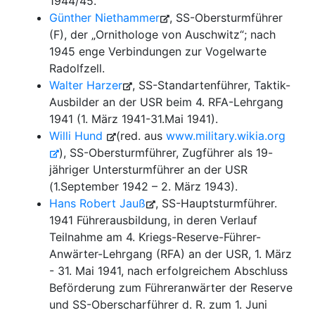
1944/45.
Günther Niethammer
, SS-Obersturmführer
(F), der „Ornithologe von Auschwitz“; nach
1945 enge Verbindungen zur Vogelwarte
Radolfzell.
Walter Harzer
, SS-Standartenführer, Taktik-
Ausbilder an der USR beim 4. RFA-Lehrgang
1941 (1. März 1941-31.Mai 1941).
Willi Hund
(red. aus
www.military.wikia.org
), SS-Obersturmführer, Zugführer als 19-
jähriger Untersturmführer an der USR
(1.September 1942 – 2. März 1943).
Hans Robert Jauß
, SS-Hauptsturmführer.
1941 Führerausbildung, in deren Verlauf
Teilnahme am 4. Kriegs-Reserve-Führer-
Anwärter-Lehrgang (RFA) an der USR, 1. März
- 31. Mai 1941, nach erfolgreichem Abschluss
Beförderung zum Führeranwärter der Reserve
und SS-Oberscharführer d. R. zum 1. Juni