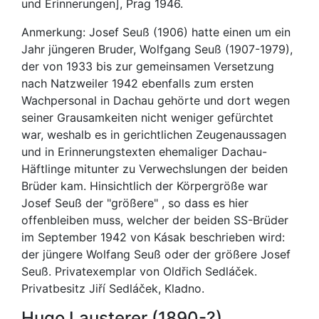
und Erinnerungen], Prag 1946.
Anmerkung: Josef Seuß (1906) hatte einen um ein
Jahr jüngeren Bruder, Wolfgang Seuß (1907-1979),
der von 1933 bis zur gemeinsamen Versetzung
nach Natzweiler 1942 ebenfalls zum ersten
Wachpersonal in Dachau gehörte und dort wegen
seiner Grausamkeiten nicht weniger gefürchtet
war, weshalb es in gerichtlichen Zeugenaussagen
und in Erinnerungstexten ehemaliger Dachau-
Häftlinge mitunter zu Verwechslungen der beiden
Brüder kam. Hinsichtlich der Körpergröße war
Josef Seuß der "größere" , so dass es hier
offenbleiben muss, welcher der beiden SS-Brüder
im September 1942 von Kásak beschrieben wird:
der jüngere Wolfang Seuß oder der größere Josef
Seuß. Privatexemplar von Oldřich Sedláček.
Privatbesitz Jiří Sedláček, Kladno.
Hugo Laus­te­rer (1890-?)