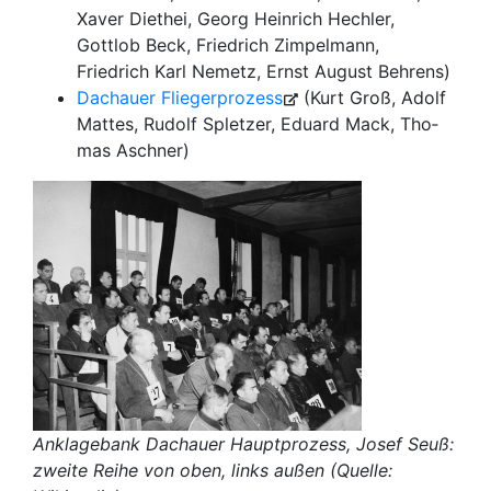
Xaver Diethei, Georg Heinrich Hechler,
Gottlob Beck, Friedrich Zimpelmann,
Friedrich Karl Nemetz, Ernst August Behrens)
Dachauer Fliegerprozess
(Kurt Groß, Adolf
Mat­tes, Rudolf Spletzer, Edu­ard Mack, Tho­
mas Asch­ner)
Anklagebank Dachauer Hauptprozess, Josef Seuß:
zweite Reihe von oben, links außen (Quelle: