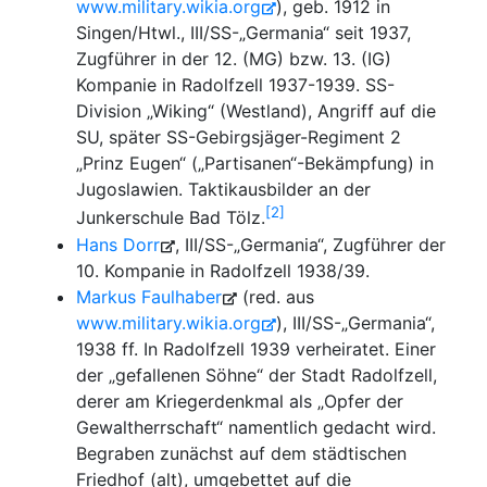
www.military.wikia.org
), geb. 1912 in
Singen/Htwl., III/SS-„Germania“ seit 1937,
Zugführer in der 12. (MG) bzw. 13. (IG)
Kompanie in Radolfzell 1937-1939. SS-
Division „Wiking“ (Westland), Angriff auf die
SU, später SS-Gebirgsjäger-Regiment 2
„Prinz Eugen“ („Partisanen“-Bekämpfung) in
Jugoslawien. Taktikausbilder an der
2
Junkerschule Bad Tölz.
Hans Dorr
, III/SS-„Germania“, Zugführer der
10. Kompanie in Radolfzell 1938/39.
Markus Faulhaber
(red. aus
www.military.wikia.org
), III/SS-„Germania“,
1938 ff. In Radolfzell 1939 verheiratet. Einer
der „gefallenen Söhne“ der Stadt Radolfzell,
derer am Kriegerdenkmal als „Opfer der
Gewaltherrschaft“ namentlich gedacht wird.
Begraben zunächst auf dem städtischen
Friedhof (alt), umgebettet auf die