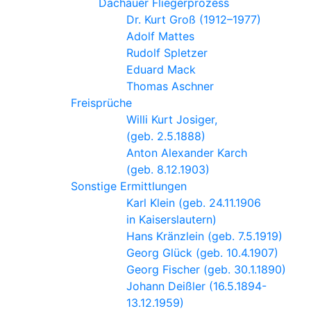
Dachauer Fliegerprozess
Dr. Kurt Groß (1912–1977)
Adolf Mat­tes
Ru­dolf Splet­zer
Edu­ard Mack
Tho­mas Asch­ner
Freisprüche
Willi Kurt Josiger,
(geb. 2.5.1888)
Anton Alexander Karch
(geb. 8.12.1903)
Sonstige Ermittlungen
Karl Klein (geb. 24.11.1906
in Kaiserslautern)
Hans Kränzlein (geb. 7.5.1919)
Georg Glück (geb. 10.4.1907)
Georg Fischer (geb. 30.1.1890)
Johann Deißler (16.5.1894-
13.12.1959)