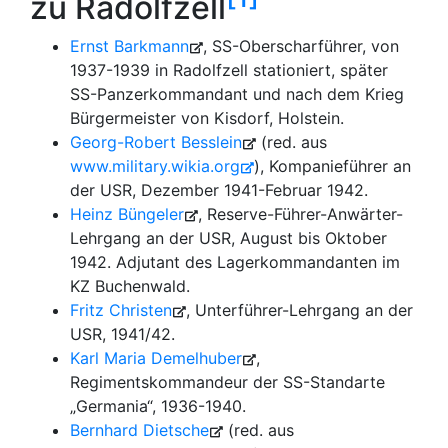
zu Radolfzell
Ernst Barkmann
, SS-Oberscharführer, von
1937-1939 in Radolfzell stationiert, später
SS-Panzerkommandant und nach dem Krieg
Bürgermeister von Kisdorf, Holstein.
Georg-Robert Besslein
(red. aus
www.military.wikia.org
), Kompanieführer an
der USR, Dezember 1941-Februar 1942.
Heinz Büngeler
, Reserve-Führer-Anwärter-
Lehrgang an der USR, August bis Oktober
1942. Adjutant des Lagerkommandanten im
KZ Buchenwald.
Fritz Christen
, Unterführer-Lehrgang an der
USR, 1941/42.
Karl Maria Demelhuber
,
Regimentskommandeur der SS-Standarte
„Germania“, 1936-1940.
Bernhard Dietsche
(red. aus