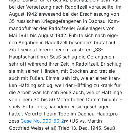
bei der Ver­set­zung nach Ra­dolf­zell vor­aus­eil­te. Im
Au­gust 1942 an­we­send bei der Er­schies­sung von
35 rus­si­schen Kriegs­ge­fan­ge­nen in Dachau. Kom­
man­dofüh­rer des Ra­dolf­zel­ler Au­ßen­la­gers von
Mai 1941 bis Au­gust 1942. Führ­te sich nach ei­ge­
nen An­ga­ben in Ra­dolf­zell be­son­ders bru­tal auf.
Zitat sei­nes Un­ter­ge­be­nen Laus­te­rer: „SS-​
Hauptschar­füh­rer Seuß schlug die Ge­fan­ge­nen
sehr oft wäh­rend ihrer Zeit in Ra­dolf­zell. Er schlug
sie mit sei­nen Hän­den, mit Stö­cken und trat sie
auch mit Füßen. Ein­mal sah ich, wie er einen kran­
ken Häft­ling schlug, weil der Häft­ling zu krank für
die Ar­beit war. Ich sah Seuß auch, wie er Häft­lin­ge
von einem 30 bis 50 Meter hohen Damm hin­un­ter­
stieß. Er tat dies, nach­dem er sie ge­schla­gen
hatte“. Ver­ur­teilt zum Tode im Dachau-​Haupt­pro­
zess
Case No. 000-50-2
(US vs. Martin
Gottfried Weiss et al) Tried 13. Dec. 1945. Seuß