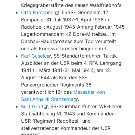
Kriegsgräberstätte des neuen Waldfriedhofs.
Otto Förschner
, III/SS-„Germania“, 12.
Kompanie, 31. Juli 1937-1. April 1938 in
Radolfzell; August 1943-Anfang Februar 1945
Lagerkommandant KZ Dora-Mittelbau. Im
Dachau-Hauptprozess zum Tod verurteilt
und als Kriegsverbrecher hingerichtet.
Karl Gesele
, SS-Standartenführer, Taktik-
Ausbilder an der USR beim 4. RFA-Lehrgang
1941 (1. März 1941-31. Mai 1941); am 12.
August 1944 als Kdr. des SS-
Panzergrenadier-Regiments 35
verantwortlich für das
Massaker von
Sant'Anna di Stazzema
.
Kurt Groß
, SS-Sturmbannführer, WE-Leiter,
Stabsabteilung VI, 1943 und Kommandeur
USR-'Regiment Radolfzell' und
stellvertretender Kommandeur der USR