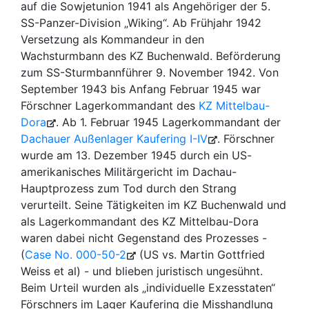
auf die Sowjetunion 1941 als Angehöriger der 5.
SS-Panzer-Division „Wiking“. Ab Frühjahr 1942
Versetzung als Kommandeur in den
Wachsturmbann des KZ Buchenwald. Beförderung
zum SS-Sturmbannführer 9. November 1942. Von
September 1943 bis Anfang Februar 1945 war
Förschner Lagerkommandant des
KZ Mittelbau-
Dora
. Ab 1. Februar 1945 Lagerkommandant der
Dachauer Außenlager Kaufering I-IV
. Förschner
wurde am 13. Dezember 1945 durch ein US-
amerikanisches Militärgericht im Dachau-
Hauptprozess zum Tod durch den Strang
verurteilt. Seine Tätigkeiten im KZ Buchenwald und
als Lagerkommandant des KZ Mittelbau-Dora
waren dabei nicht Gegenstand des Prozesses -
(
Case No. 000-50-2
(US vs. Martin Gottfried
Weiss et al) - und blieben juristisch ungesühnt.
Beim Urteil wurden als „individuelle Exzesstaten“
Förschners im Lager Kaufering die Misshandlung