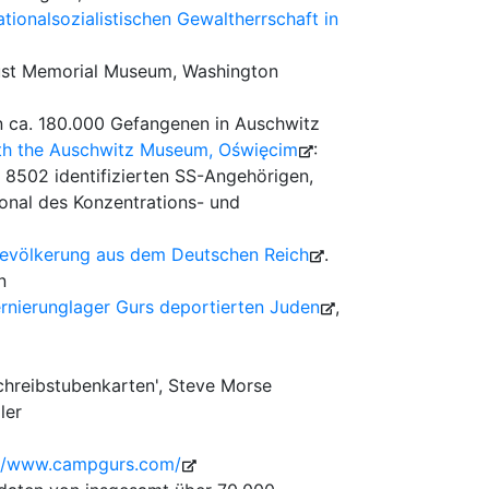
ionalsozialistischen Gewaltherrschaft in
ust Memorial Museum, Washington
ca. 180.000 Gefangenen in Auschwitz
with the Auschwitz Museum, Oświęcim
:
502 identifizierten SS-Angehörigen,
nal des Konzentrations- und
 Bevölkerung aus dem Deutschen Reich
.
n
ernierunglager Gurs deportierten Juden
,
hreibstubenkarten', Steve Morse
ler
://www.campgurs.com/