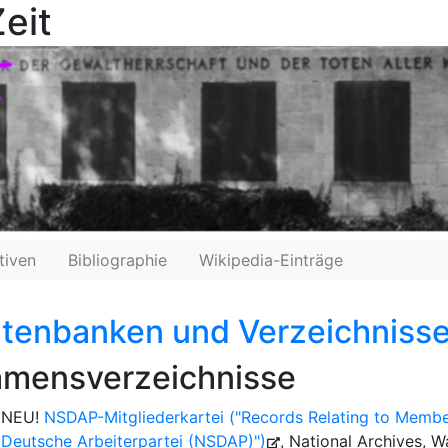
eit
tiven
Bibliographie
Wikipedia-Einträge
tenbanken und Verzeichniss
mensverzeichnisse
NEU!
NSDAP-Mitgliederkartei ("Records Relating to Members
Deutsche Arbeiterpartei (NSDAP)")
, National Archives, 