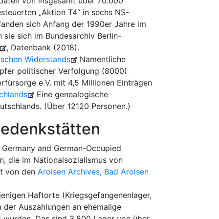
daten von insgesamt über 70.000
steuerten „Aktion T4“ in sechs NS-
fanden sich Anfang der 1990er Jahre im
sie sich im Bundesarchiv Berlin-
, Datenbank (2018).
ischen Widerstands
Namentliche
pfer politischer Verfolgung (8000)
ürsorge e.V. mit 4,5 Millionen Einträgen
chlands
Eine genealogische
tschlands. (Über 12120 Personen.)
Gedenkstätten
n Germany and German-Occupied
n, die im Nationalsozialismus von
lt von den
Arolsen Archives, Bad Arolsen
enigen Haftorte (Kriegsgefangenenlager,
en der Auszahlungen an ehemalige
t wurden. Das sind 3.800 Lager von über