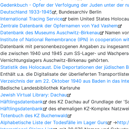
Gedenkbuch - Opfer der Verfolgung der Juden unter der nat
Deutschland 1933-1945
, Bundesarchiv Berlin
International Tracing Service
beim United States Holoca
Zentrale Datenbank der Opfernamen von Yad Vashem
Datenbank des Museums Auschwitz-Birkenau
Namen von 
Institute of National Remembrance (IPN) in cooperation 
Datenbank mit personenbezogenen Angaben zu insgesamt 8
die zwischen 1940 und 1945 zum SS-Lager- und Wachperso
Vernichtungslagers Auschwitz-Birkenau gehörten.
Statistik des Holocaust. Die Deportationen der jüdischen
Enthält u.a. die Digitalisate der überlieferten Transportliste
Verzeichnis der am 22. Oktober 1940 aus Baden in das Int
Badische Landesbibliothek Karlsruhe
Jewish Virtual Library: Dachau
Häftlingsdatenbank
des KZ Dachau auf Grundlage der 'Sc
Häftlingsdatenbank
des ehemaligen KZ-Komplex Natzwei
Totenbuch des KZ Buchenwald
Alphabetische Liste der Todesfälle im Lager Gurs
→
http