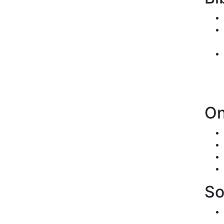
On
So