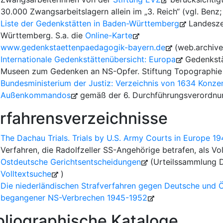
30.000 Zwangsarbeitslagern allein im „3. Reich“ (vgl. Benz; 
Liste der Gedenkstätten in Baden-Württemberg
Landeszen
Württemberg. S.a. die
Online-Karte
www.gedenkstaettenpaedagogik-bayern.de
(web.archive
Internationale Gedenkstättenübersicht: Europa
Gedenkstät
Museen zum Gedenken an NS-Opfer. Stiftung Topographie 
Bundesministerium der Justiz: Verzeichnis von 1634 Konzen
Außenkommandos
gemäß der 6. Durchführungsverordnu
rfahrensverzeichnisse
The Dachau Trials. Trials by U.S. Army Courts in Europe 1
Verfahren, die Radolfzeller SS-Angehörige betrafen, als Vol
Ostdeutsche Gerichtsentscheidungen
(Urteilssammlung D
Volltextsuche
)
Die niederländischen Strafverfahren gegen Deutsche und Ö
begangener NS-Verbrechen 1945-1952
bliographische Kataloge