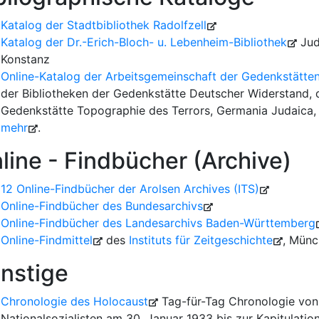
Katalog der Stadtbibliothek Radolfzell
Katalog der Dr.-Erich-Bloch- u. Lebenheim-Bibliothek
Jud
Konstanz
Online-Katalog der Arbeitsgemeinschaft der Gedenkstätten
der Bibliotheken der Gedenkstätte Deutscher Widerstand,
Gedenkstätte Topographie des Terrors, Germania Judaica
mehr
.
line - Findbücher (Archive)
12 Online-Findbücher der Arolsen Archives (ITS)
Online-Findbücher des Bundesarchivs
Online-Findbücher des Landesarchivs Baden-Württemberg
Online-Findmittel
des
Instituts für Zeitgeschichte
, Münc
nstige
Chronologie des Holocaust
Tag-für-Tag Chronologie von
Nationalsozialisten am 30. Januar 1933 bis zur Kapitulati