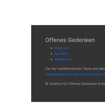
Offenes Gedenken
Über uns
Das Wiki
Mitmachen
Die hier veröffentlichten Texte und Me
Namensnennung, Nicht-Kommerziell, W
© Initiative für Offenes Gedenken in Ra