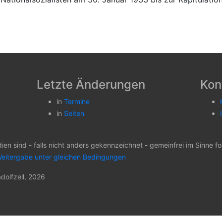
Letzte Änderungen
Kon
in
Termine
in
Seiten
dien sind - falls nicht anders gekennzeichnet - gemeinfrei im Sinne
eitergabe unter gleichen Bedingungen
dolfzell, 2026