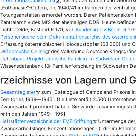
International Claims List
, mit 30.076 Namen und Geburts
„Euthanasie“-Opfern, die 1940/41 im Rahmen der zentral ge
Tötungsanstalten ermordet wurden. Deren Patientenakten 
Zentralarchiv des MfS der ehemaligen DDR. Heute befinden 
Lichterfelde, Bestand R 179; vgl.
Bundesarchiv Berlin, R 179
Personensuche beim Dokumentationsarchiv des österreich
Erfassung österreichischer Holocaustopfer (63.200) und O
Gräbersuche Online
des Volksbund Deutsche Kriegsgräberf
Datenbank-Projekt: Jüdische Familien im Südwesten Deuts
Wissensdatenbank für Familienforschung im Südwesten Deu
rzeichnisse von Lagern und 
Gesamtregister
zum „Catalogue of Camps and Prisons i
Territories 1939—1945“. Die Liste entält 2.500 Unternehme
Zwangsarbeit profitiert haben. Sie wurde zusammengestel
in den Jahren 1949 - 1951
Haftstättenverzeichnis der EVZ-Stiftung
Untermenge derj
Zwangsarbeitslager, Konzentrationslager,…), die im Rahm
ZwangsarbeiterInnen von der
Stiftung EVZ
berücksichtig