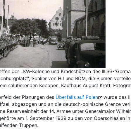
reffen der LKW-Kolonne und Kradschützen des III.SS-"Germa
denburgplatz"; Spalier von HJ und BDM, die Blumen vertei
em salutierenden Koeppen, Kaufhaus August Kratt. Fotografi
orfeld der Planungen des
Überfalls auf Polen
wurde das II
lfzell abgezogen und an die deutsch-polnische Grenze ver
ine Reserveeinheit der 14. Armee unter Generalmajor Wilhelm
gehörte am 1. September 1939 zu den von Oberschlesien i
eifenden Truppen.