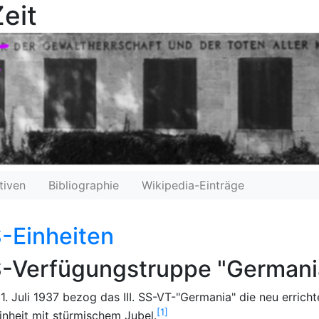
eit
tiven
Bibliographie
Wikipedia-Einträge
-Einheiten
-Verfügungstruppe "Germani
. Juli 1937 bezog das III. SS-VT-"Germania" die neu errich
1
inheit mit stürmischem Jubel.