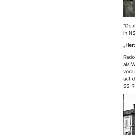
"Deut
in NS
„Her
Radol
als W
vora
auf 
SS-R