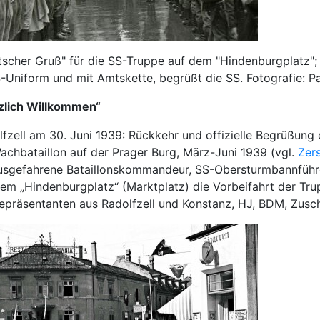
scher Gruß" für die SS-Truppe auf dem "Hindenburgplatz"; 
-Uniform und mit Amtskette, begrüßt die SS. Fotografie: Pau
zlich Willkommen“
fzell am 30. Juni 1939: Rückkehr und offizielle Begrüßung 
achbataillon auf der Prager Burg, März-Juni 1939 (vgl.
Zer
usgefahrene Bataillonskommandeur, SS-Obersturmbannführ
dem „Hindenburgplatz“ (Marktplatz) die Vorbeifahrt der T
epräsentanten aus Radolfzell und Konstanz, HJ, BDM, Zusc