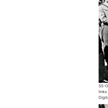
SS-O
links
Digit