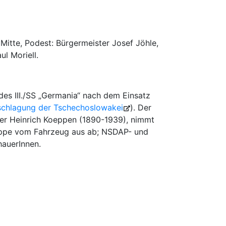
Mitte, Podest: Bürgermeister Josef Jöhle,
l Moriell.
des III./SS „Germania“ nach dem Einsatz
schlagung der Tschechoslowakei
). Der
er Heinrich Koeppen (1890-1939), nimmt
ruppe vom Fahrzeug aus ab; NSDAP- und
hauerInnen.