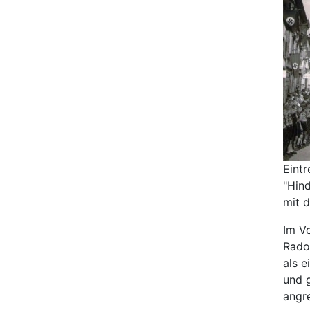
Eint
"Hin
mit d
Im V
Rado
als e
und 
angr