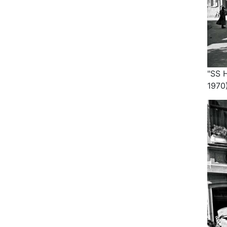
"SS H
1970)