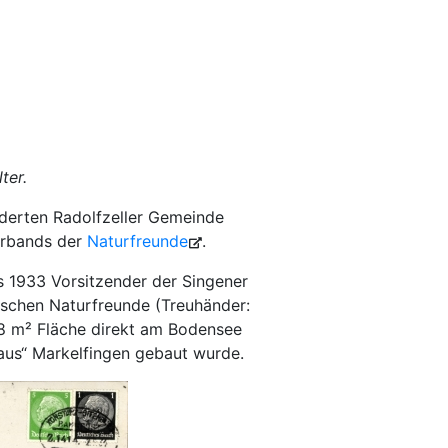
ter.
derten Radolfzeller Gemeinde
verbands der
Naturfreunde
.
 1933 Vorsitzender der Singener
dischen Naturfreunde (Treuhänder:
58 m² Fläche direkt am Bodensee
aus“ Markelfingen gebaut wurde.