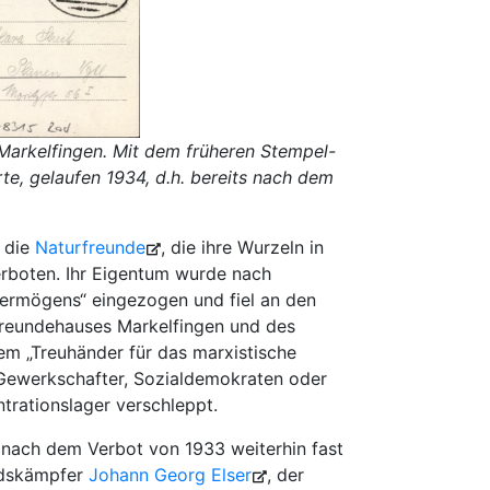
 Markelfingen. Mit dem früheren Stempel-
rte, gelaufen 1934, d.h. bereits nach dem
 die
Naturfreunde
, die ihre Wurzeln in
erboten. Ihr Eigentum wurde nach
Vermögens“ eingezogen und fiel an den
freundehauses Markelfingen und des
m „Treuhänder für das marxistische
n Gewerkschafter, Sozialdemokraten oder
trationslager verschleppt.
 nach dem Verbot von 1933 weiterhin fast
ndskämpfer
Johann Georg Elser
, der