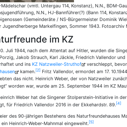
Mädelschar (vmtl. Untergau 114, Konstanz), N.N., BDM-Gau
sjugendführung, N.N., HJ-Bannführer(?) (Bann 114, Konstanz)
eigenossen (Gemeinderäte / NS-Bürgermeister Dominik Wiela
er Jugendherberge Markelfingen, Sommer 1943. Fotoarchiv 
turfreunde im KZ
. Juli 1944, nach dem Attentat auf Hitler, wurden die Sin
orzig, Jakob Strauch, Karl Jäckle, Friedrich Vallendor un
haftet und ins
KZ Natzweiler-Struthof
verschleppt, bevor
2
hausen
kamen.
Fritz Vallendor, ermordet am 17. 10.194
ebten das nicht. Heinrich Weber, der von Natzweiler zunäc
legt“ worden war, wurde am 25. September 1944 im KZ Mau
einrich Weber hat die Singener Stolperstein-Initiative in de
4
gt, für Friedrich Vallendor 2016 in der Ekkehardstr. 89.
Feier des 90-jährigen Bestehens des Naturfreundehauses M
5
l ein Heinrich-Weber-Mahnmal eingeweiht.