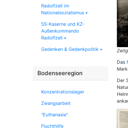
Radolfzell im
Nationalsozialismus
SS-Kaserne und KZ-
Außenkommando
Radolfzell
Gedenken & Gedenkpolitik
Zeit
Das
Mark
Bodenseeregion
Der 
Natur
Konzentrationslager
Hein
anka
Zwangsarbeit
"Euthanasie"
Fluchthilfe