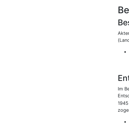
Be
Be
Akte
(Lan
En
Im B
Ents
1945
zogen