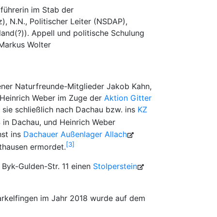
führerin im Stab der
, N.N., Politischer Leiter (NSDAP),
nd(?)). Appell und politische Schulung
Markus Wolter
gener Naturfreunde-Mitglieder Jakob Kahn,
d Heinrich Weber im Zuge der
Aktion Gitter
 sie schließlich nach Dachau bzw. ins
KZ
4 in Dachau, und Heinrich Weber
hst ins
Dachauer Außenlager Allach
3
thausen ermordet.
r Byk-Gulden-Str. 11 einen
Stolperstein
arkelfingen im Jahr 2018 wurde auf dem