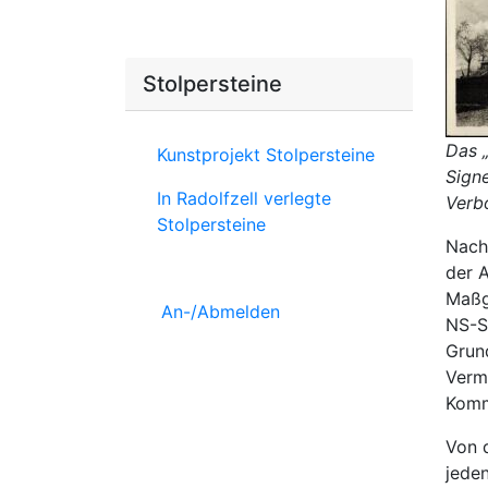
Stolpersteine
Das 
Kunstprojekt Stolpersteine
Signe
In Radolfzell verlegte
Verb
Stolpersteine
Nach
der 
Maßg
An-/Abmelden
NS-S
Grun
Vermö
Kommu
Von 
jede