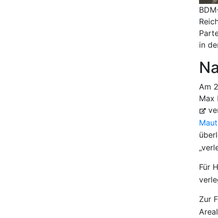
BDM-
Reich
Part
in d
Na
Am 20
Max P
ver
Maut
überl
„ver
Für H
verle
Zur 
Area