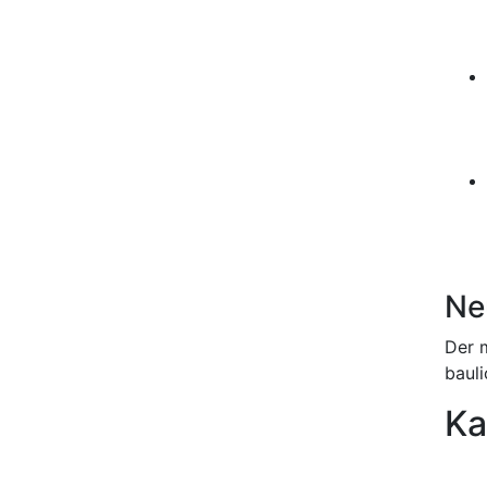
Ne
Der 
baul
Ka