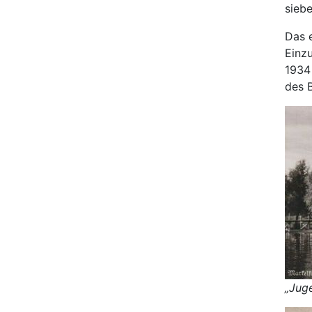
siebe
Das 
Einz
1934
des 
„Jug