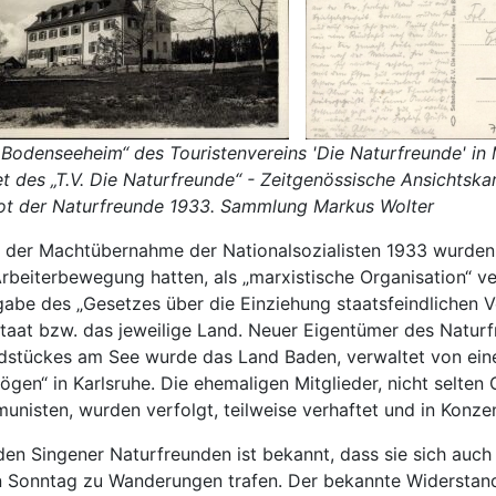
„Bodenseeheim“ des Touristenvereins 'Die Naturfreunde' in
t des „T.V. Die Naturfreunde“ - Zeitgenössische Ansichtska
ot der Naturfreunde 1933. Sammlung Markus Wolter
 der Machtübernahme der Nationalsozialisten 1933 wurden
Arbeiterbewegung hatten, als „marxistische Organisation“ v
abe des „Gesetzes über die Einziehung staatsfeindlichen 
taat bzw. das jeweilige Land. Neuer Eigentümer des Natur
dstückes am See wurde das Land Baden, verwaltet von eine
gen“ in Karlsruhe. Die ehemaligen Mitglieder, nicht selte
nisten, wurden verfolgt, teilweise verhaftet und in Konzen
den Singener Naturfreunden ist bekannt, dass sie sich auch
n Sonntag zu Wanderungen trafen. Der bekannte Widersta