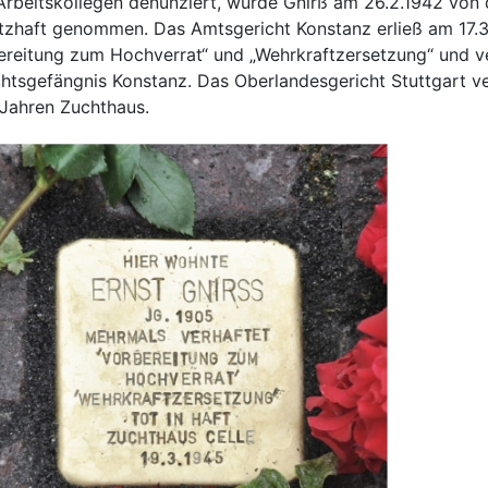
Arbeitskollegen denunziert, wurde Gnirß am 26.2.1942 von 
tzhaft genommen. Das Amtsgericht Konstanz erließ am 17.3
ereitung zum Hochverrat“ und „Wehrkraftzersetzung“ und v
htsgefängnis Konstanz. Das Oberlandesgericht Stuttgart ver
 Jahren Zuchthaus.