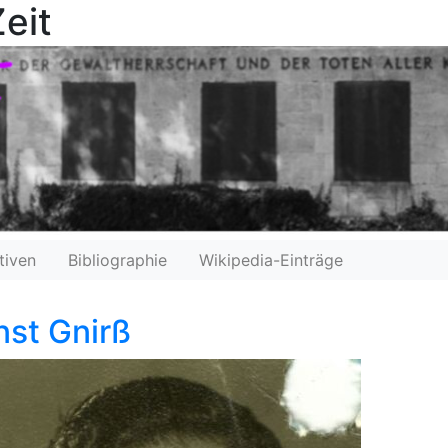
eit
tiven
Bibliographie
Wikipedia-Einträge
nst Gnirß