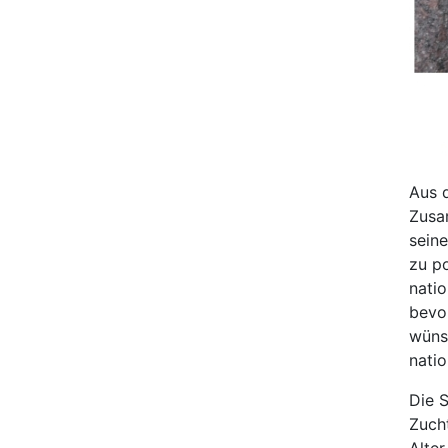
Aus 
Zusa
seine
zu po
natio
bevo
wüns
natio
Die S
Zuch