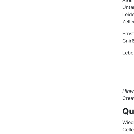
Alte
Unte
Leid
Zelle
Ernst
Gnirß
Lebe
Hinw
Crea
Qu
Wied
Celle