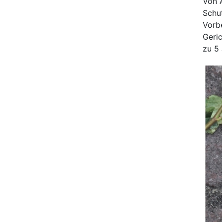
Von 
Schu
Vorb
Geric
zu 5