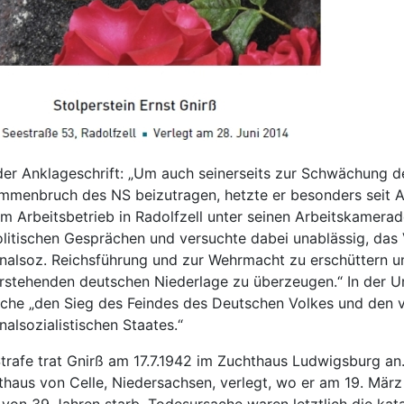
der Anklageschrift: „Um auch seinerseits zur Schwächung d
mmenbruch des NS beizutragen, hetzte er besonders seit A
m Arbeitsbetrieb in Radolfzell unter seinen Arbeitskamerad
litischen Gesprächen und versuchte dabei unablässig, das V
nalsoz. Reichsführung und zur Wehrmacht zu erschüttern un
rstehenden deutschen Niederlage zu überzeugen.“ In der Urt
che „den Sieg des Feindes des Deutschen Volkes und den 
nalsozialistischen Staates.“
trafe trat Gnirß am 17.7.1942 im Zuchthaus Ludwigsburg an
thaus von Celle, Niedersachsen, verlegt, wo er am 19. März