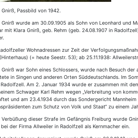
 Gnirß, Passbild von 1942.
t Gnirß wurde am 30.09.1905 als Sohn von Leonhard und Ma
r mit Klara Gnirß, geb. Rehm (geb. 24.08.1907 in Radolfzell)
r.
Radolfzeller Wohnadressen zur Zeit der Verfolgungs­maßna
 (Hinterhaus) (= heute Seestr. 53); ab 25.11.1938: Allweilerstr
t Gnirß war Sohn eines Schlossers, wurde nach Besuch der 
itete in Singen und anderen Orten Süddeutschlands. Im So
 Radolfzell. Am 2. Januar 1934 wurde er zusammen mit dem
seinem Schwager Karl Rehm wegen „Verbreitung von kommuni
aftet und am 23.4.1934 durch das Sondergericht Mannheim 
hspräsidenten zum Schutz von Volk und Staat“ zu einem Jahr
 Verbüßung dieser Strafe im Gefängnis Freiburg wurde Gnirß
bei der Firma Allweiler in Radolfzell als Kernmacher ein.