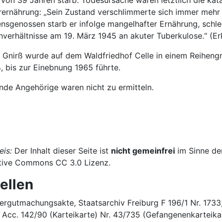
r von 39 Jahren starb. Todesursache waren letztlich die k
rernährung: „Sein Zustand verschlimmerte sich immer mehr
ensgenossen starb er infolge mangelhafter Ernährung, schle
nverhältnisse am 19. März 1945 an akuter Tuberkulose.“ (Er
 Gnirß wurde auf dem Waldfriedhof Celle in einem Reihengr
, bis zur Einebnung 1965 führte.
nde Angehörige waren nicht zu ermitteln.
eis:
Der Inhalt dieser Seite ist
nicht gemeinfrei
im Sinne de
tive Commons CC 3.0 Lizenz.
ellen
ergutmachungsakte, Staatsarchiv Freiburg F 196/1 Nr. 1733
 Acc. 142/90 (Karteikarte) Nr. 43/735 (Gefangenenkarteikart