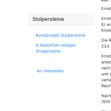
Ernst
Erns
Stolpersteine
Er wa
Kinde
Kunstprojekt Stolpersteine
Die 
In Radolfzell verlegte
23,II
Stolpersteine
Erns
arbe
nach
An-/Abmelden
und 
verh
Reic
Nach
1935 