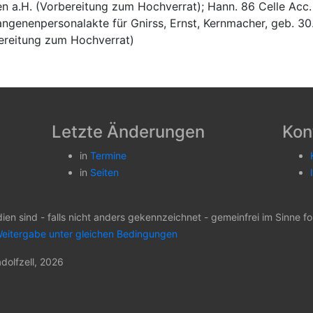
en a.H. (Vorbereitung zum Hochverrat); Hann. 86 Celle Acc
ngenenpersonalakte für Gnirss, Ernst, Kernmacher, geb. 30
ereitung zum Hochverrat)
Letzte Änderungen
Kon
in
Termine
in
Seiten
dien sind - falls nicht anders gekennzeichnet - gemeinfrei im Sinne
eitergabe unter gleichen Bedingungen
dolfzell, 2026