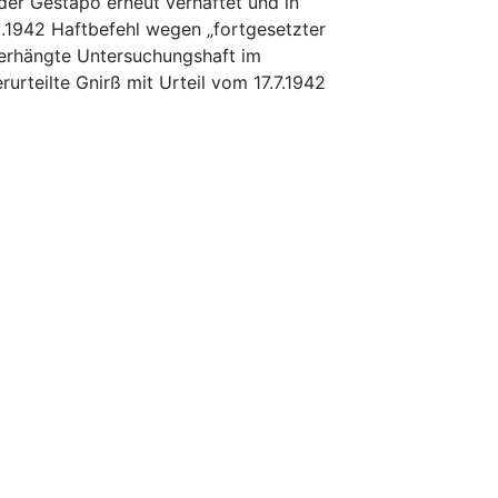
der Gestapo erneut verhaftet und in
.1942 Haftbefehl wegen „fortgesetzter
erhängte Untersuchungshaft im
urteilte Gnirß mit Urteil vom 17.7.1942