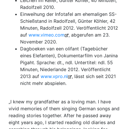
Leichen im Keller, Günter Köhler, 40 Minuten,
Radolfzell 2010.
Einweihung der Infotafel am ehemaligen SS-
Schießstand in Radolfzell, Günter Köhler, 42
Minuten, Radolfzell 2012. Veröffentlicht 2012
auf
www.vimeo.com
, abgerufen am 23.
November 2020.
Dagboeken van een olifant (Tagebücher
eines Elefanten), Dokumentarfilm von Janina
Pigaht. Sprache: dt., ndl. Untertitel: ndl. 55
Minuten, Niederlande 2012. Veröffentlicht
2013 auf
www.vpro.nl
, lässt sich seit 2021
nicht mehr abspielen.
„I knew my grandfather as a loving man. I have
vivid memories of them singing German songs and
reading stories together. After he passed away
eight years ago, I started reading old diaries and