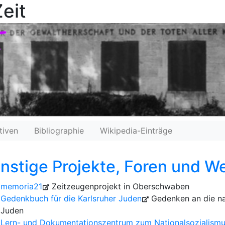
eit
tiven
Bibliographie
Wikipedia-Einträge
nstige Projekte, Foren und We
memoria21
Zeitzeugenprojekt in Oberschwaben
Gedenkbuch für die Karlsruher Juden
Gedenken an die na
Juden
Lern- und Dokumentationszentrum zum Nationalsozialismus