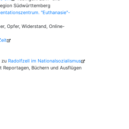
 Region Südwürttemberg
ntationszentrum. "Euthanasie"-
r, Opfer, Widerstand, Online-
eit
e zu
Radolfzell im Nationalsozialismus
mit Reportagen, Büchern und Ausflügen