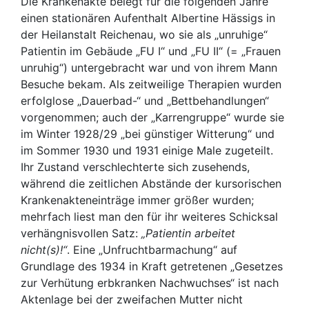
Die Krankenakte belegt für die folgenden Jahre
einen stationären Aufenthalt Albertine Hässigs in
der Heilanstalt Reichenau, wo sie als „unruhige“
Patientin im Gebäude „FU I“ und „FU II“ (= „Frauen
unruhig“) untergebracht war und von ihrem Mann
Besuche bekam. Als zeitweilige Therapien wurden
erfolglose „Dauerbad-“ und „Bettbehandlungen“
vorgenommen; auch der „Karrengruppe“ wurde sie
im Winter 1928/29 „bei günstiger Witterung“ und
im Sommer 1930 und 1931 einige Male zugeteilt.
Ihr Zustand verschlechterte sich zusehends,
während die zeitlichen Abstände der kursorischen
Krankenakteneinträge immer größer wurden;
mehrfach liest man den für ihr weiteres Schicksal
verhängnisvollen Satz:
„Patientin arbeitet
nicht(s)!“
. Eine „Unfruchtbarmachung“ auf
Grundlage des 1934 in Kraft getretenen „Gesetzes
zur Verhütung erbkranken Nachwuchses“ ist nach
Aktenlage bei der zweifachen Mutter nicht