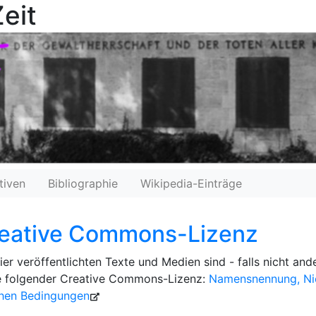
eit
tiven
Bibliographie
Wikipedia-Einträge
eative Commons-Lizenz
ier veröffentlichten Texte und Medien sind - falls nicht an
e folgender Creative Commons-Lizenz:
Namensnennung, Nic
chen Bedingungen