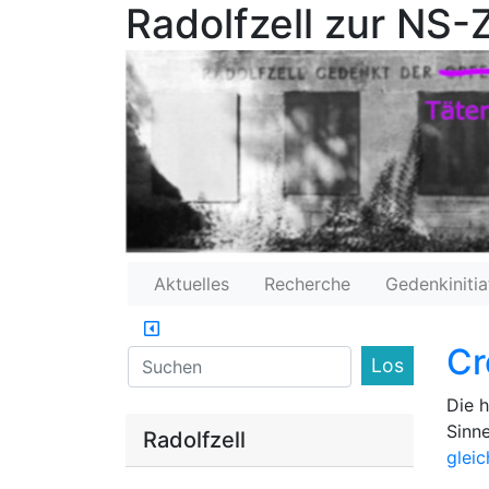
Radolfzell zur NS-Z
Aktuelles
Recherche
Gedenkinitia
Cr
Find
Die h
Sinn
Radolfzell
glei