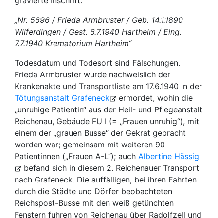
gravierte Inschrift:
„Nr. 5696 / Frieda Armbruster / Geb. 14.1.1890
Wilferdingen / Gest. 6.7.1940 Hartheim / Eing.
7.7.1940 Krematorium Hartheim“
Todesdatum und Todesort sind Fälschungen.
Frieda Armbruster wurde nachweislich der
Krankenakte und Transportliste am 17.6.1940 in der
Tötungsanstalt Grafeneck
ermordet, wohin die
„unruhige Patientin“ aus der Heil- und Pflegeanstalt
Reichenau, Gebäude FU I (= „Frauen unruhig“), mit
einem der „grauen Busse“ der Gekrat gebracht
worden war; gemeinsam mit weiteren 90
Patientinnen („Frauen A-L“); auch
Albertine Hässig
befand sich in diesem 2. Reichenauer Transport
nach Grafeneck. Die auffälligen, bei ihren Fahrten
durch die Städte und Dörfer beobachteten
Reichspost-Busse mit den weiß getünchten
Fenstern fuhren von Reichenau über Radolfzell und