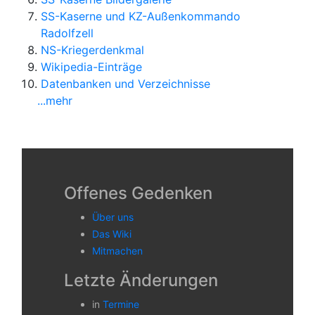
SS-Kaserne und KZ-Außenkommando
Radolfzell
NS-Kriegerdenkmal
Wikipedia-Einträge
Datenbanken und Verzeichnisse
...mehr
Offenes Gedenken
Über uns
Das Wiki
Mitmachen
Letzte Änderungen
in
Termine