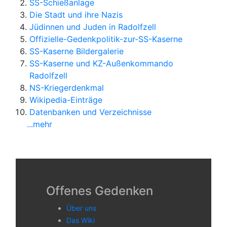
SS-Schießanlage
Die Stadt und ihre Nazis
Jüdinnen und Juden in Radolfzell
Offizielle-Gedenkpolitik-zur-SS-Kaserne
SS-Kaserne Bildergalerie
SS-Kaserne und KZ-Außenkommando
Radolfzell
NS-Kriegerdenkmal
Wikipedia-Einträge
Datenbanken und Verzeichnisse
...mehr
Offenes Gedenken
Über uns
Das Wiki